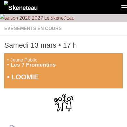
contenu
Panneau de gestion des cookies
principal
Skip to content
EVÈNEMENTS EN COURS
Samedi 13 mars • 17 h
• Jeune Public
• Les 7 Fromentins
• LOOMIE