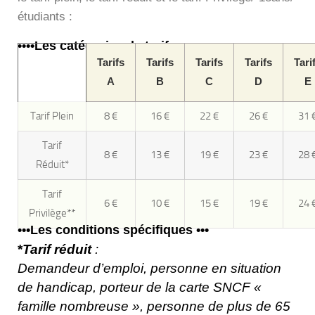
étudiants :
••••Les catégories de tarifs ••••
Tarifs
Tarifs
Tarifs
Tarifs
Tari
A
B
C
D
E
Tarif Plein
8 €
16 €
22 €
26 €
31 
Tarif
8 €
13 €
19 €
23 €
28 
Réduit*
Tarif
6 €
10 €
15 €
19 €
24 
Privilège**
•••Les conditions spécifiques •••
*
Tarif réduit
:
Demandeur d’emploi, personne en situation
de handicap, porteur de la carte SNCF «
famille nombreuse », personne de plus de 65