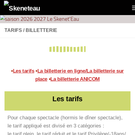
contenu
Panneau de gestion des cookies
principal
Skip to content
TARIFS / BILLETTERIE
•
Les tarifs
•
La billetterie en ligne/La billetterie sur
place
•
La billetterie ANICOM
Les tarifs
Pour chaque spectacle (hormis le dîner spectacle),
le tarif appliqué est divisé en 3 catégories :
le tarif plein, le tarif réduit et le tarif Privilège/-18ans/