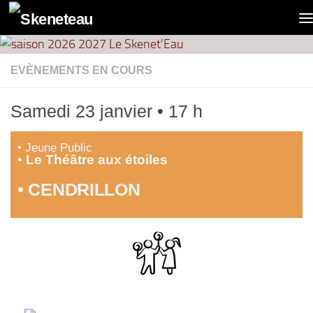
contenu
Panneau de gestion des cookies
principal
Skip to content
EVÈNEMENTS EN COURS
Samedi 23 janvier • 17 h
• Jeune Public
• Le Théâtre aux étoiles
• CENDRILLON